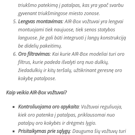
triukšmo patekimą į patalpas, kas yra ypač svarbu
gyvenant triukšmingose miesto zonose.
Lengvas montavimas
: AIR-Box vožtuvai yra lengvai
montuojami tiek naujuose, tiek senos statybos
languose. Jie gali būti integruoti į langų konstrukciją
be didelių pakeitimų.
Oro filtravimas
: Kai kurie AIR-Box modeliai turi oro
filtrus, kurie padeda išvalyti orą nuo dulkių,
žiedadulkių ir kitų teršalų, užtikrinant geresnę oro
kokybę patalpose.
Kaip veikia AIR-Box vožtuvai?
Kontroliuojama oro apykaita
: Vožtuvai reguliuoja,
kiek oro patenka į patalpas, priklausomai nuo
patalpų oro kokybės ir drėgmės lygio.
Prisitaikymas prie sąlygų
: Dauguma šių vožtuvų turi