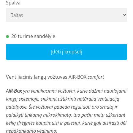
Spalva
20 turime sandėlyje
Įdėti į krepšelį
Ventiliacinis langų vožtuvas AIR-BOX
comfort
AIR-Box
yra ventiliaciniai vožtuvai, kurie dažnai naudojami
langų sistemoje, siekiant užtikrinti natūralią ventiliaciją
patalpose. Šie vožtuvai padeda reguliuoti oro srautą ir
palaikyti tinkamą mikroklimatą, tuo pačiu metu užkertant
kelią drėgmės kaupimuisi ir pelėsiui, kurie gali atsirasti dėl
nepakankamo vėdinimo.