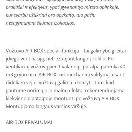
praktiški ir efektyvūs, ypač gyvenantys miesto aplinkoje,
kur svarbu užtikrinti oro apykaitą, tuo pačiu
nesugriaunant šilumos izoliacijos.
Vožtuvo AIR-BOX speciali funkcija – tai galimybė greitai
įdiegti ventiliaciją, nefrezuojant lango profilio. Per
ventiliacinį vožtuvą per 1 valandą į patalpą patenka 40
m3 gryno oro. AIR-BOX turi mechaninį valdymą, esant
dideliam vėjui, vožtuvą galima uždaryti. Tam, kad
gautume norimą oro mainų efektą, rekomenduojama
kiekvienoje patalpoje montuoti po vožtuvą AIR-BOX.
Montuojama langaus varčios viršuje.
AIR-BOX PRIVALUMAI