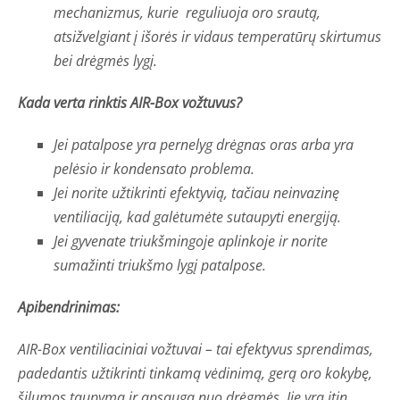
mechanizmus, kurie reguliuoja oro srautą,
atsižvelgiant į išorės ir vidaus temperatūrų skirtumus
bei drėgmės lygį.
Kada verta rinktis AIR-Box vožtuvus?
Jei patalpose yra pernelyg drėgnas oras arba yra
pelėsio ir kondensato problema.
Jei norite užtikrinti efektyvią, tačiau neinvazinę
ventiliaciją, kad galėtumėte sutaupyti energiją.
Jei gyvenate triukšmingoje aplinkoje ir norite
sumažinti triukšmo lygį patalpose.
Apibendrinimas:
AIR-Box ventiliaciniai vožtuvai – tai efektyvus sprendimas,
padedantis užtikrinti tinkamą vėdinimą, gerą oro kokybę,
šilumos taupymą ir apsaugą nuo drėgmės. Jie yra itin