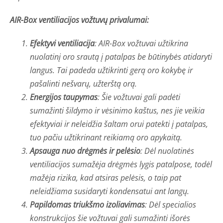
AIR-Box ventiliacijos vožtuvų privalumai:
Efektyvi ventiliacija
: AIR-Box vožtuvai užtikrina
nuolatinį oro srautą į patalpas be būtinybės atidaryti
langus. Tai padeda užtikrinti gerą oro kokybę ir
pašalinti nešvarų, užterštą orą.
Energijos taupymas
: Šie vožtuvai gali padėti
sumažinti šildymo ir vėsinimo kaštus, nes jie veikia
efektyviai ir neleidžia šaltam orui patekti į patalpas,
tuo pačiu užtikrinant reikiamą oro apykaitą.
Apsauga nuo drėgmės ir pelėsio
: Dėl nuolatinės
ventiliacijos sumažėja drėgmės lygis patalpose, todėl
mažėja rizika, kad atsiras pelėsis, o taip pat
neleidžiama susidaryti kondensatui ant langų.
Papildomas triukšmo izoliavimas
: Dėl specialios
konstrukcijos šie vožtuvai gali sumažinti išorės