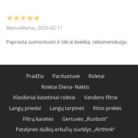
★★★★★
MariusMarius, 2025-02-11
Paprasta sumontuoti ir tikrai kveikia, rekomenduoju
Pradžia
Parduotuvė
Roletai
Roletai Diena- Naktis
Klasikiniai kasetiniai roletai
Vandens filtrai
Langų priedai
Langų tarpinės
Kitos prekės
Filtrų kasetės
Gertuvės „Runbott“
Patalynės dulkių erkučių siurblys „Airthink“