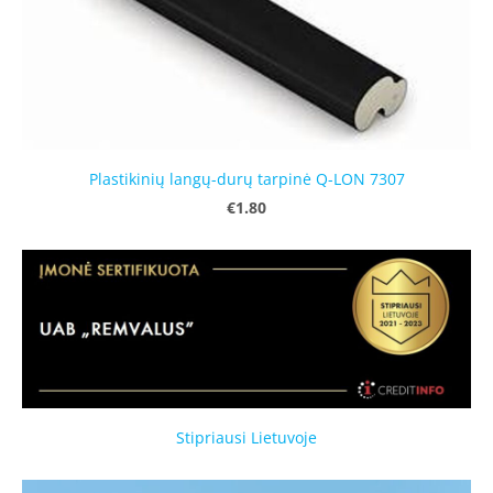
Plastikinių langų-durų tarpinė Q-LON 7307
€1.80
Stipriausi Lietuvoje