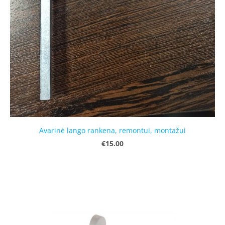
Avarinė lango rankena, remontui, montažui
€15.00