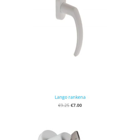
Lango rankena
€7.00
€9.25