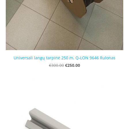
Universali langų tarpinė 250 m. Q-LON 9646 Rulonas
€250.00
€300.00