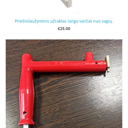
Priešisilaužyminis užraktas lango varčiai nuo vagių.
€25.00