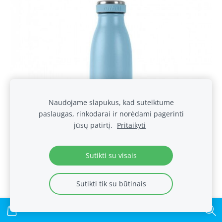
Naudojame slapukus, kad suteiktume
paslaugas, rinkodarai ir norėdami pagerinti
jūsų patirtį.
Pritaikyti
Sutikti su visais
Sutikti tik su būtinais
„Runbott“ gertuvė CITY (miesto), 500 ml
€25.00