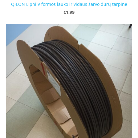
Q-LON Lipni V formos lauko ir vidaus šarvo durų tarpinė
€1.99