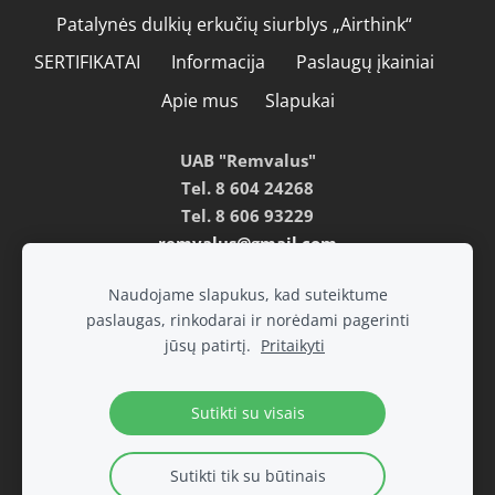
Patalynės dulkių erkučių siurblys „Airthink“
SERTIFIKATAI
Informacija
Paslaugų įkainiai
Apie mus
Slapukai
UAB "Remvalus"
Tel. 8 604 24268
Tel. 8 606 93229
remvalus@gmail.com
Naudojame slapukus, kad suteiktume
paslaugas, rinkodarai ir norėdami pagerinti
jūsų patirtį.
Pritaikyti
Sutikti su visais
Sutikti tik su būtinais