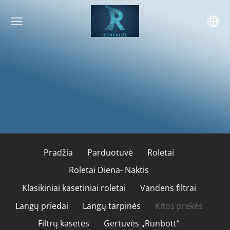
Pradžia
Parduotuvė
Roletai
Roletai Diena- Naktis
Klasikiniai kasetiniai roletai
Vandens filtrai
Langų priedai
Langų tarpinės
Kitos prekės
Filtrų kasetės
Gertuvės „Runbott“