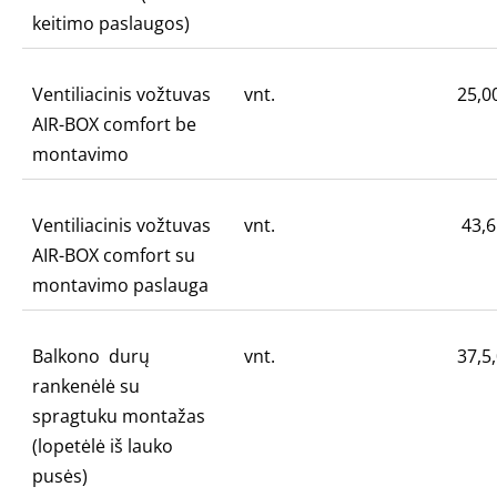
keitimo paslaugos)
Ventiliacinis vožtuvas
vnt.
25,0
AIR-BOX comfort be
montavimo
Ventiliacinis vožtuvas
vnt.
43,6
AIR-BOX comfort su
montavimo paslauga
Balkono durų
vnt.
37,5
rankenėlė su
spragtuku montažas
(lopetėlė iš lauko
pusės)