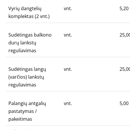
Vyrių dangtelių
vnt.
5,20
komplektas (2 vnt.)
Sudėtingas balkono
vnt.
25,0
durų lankstų
reguliavimas
Sudėtingas langų
vnt.
25,0
(varčios) lankstų
reguliavimas
Palangių antgalių
vnt.
5,00
pastatymas /
pakeitimas