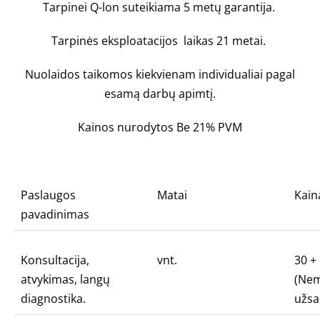
Tarpinei Q-lon suteikiama 5 metų garantija.
Tarpinės eksploatacijos laikas 21 metai.
Nuolaidos taikomos kiekvienam individualiai pagal
esamą darbų apimtį.
Kainos nurodytos Be 21% PVM
Paslaugos
Matai
Kain
pavadinimas
Konsultacija,
vnt.
30 +
atvykimas, langų
(Nem
diagnostika.
užsa