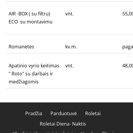
AIR -BOX ( su filtru)
vnt.
55,0
ECO su montavimu
Romanetės
kv.m.
pag
Apatinio vyrio keitimas
vnt.
48,0
" Roto" su darbais ir
medžiagomis
Pradžia
Parduotuvė
Roletai
Roletai Diena- Naktis