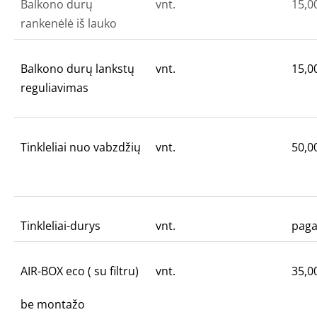
Balkono durų
vnt.
15,0
rankenėlė iš lauko
Balkono durų lankstų
vnt.
15,0
reguliavimas
Tinkleliai nuo vabzdžių
vnt.
50,0
Tinkleliai-durys
vnt.
pag
AIR-BOX eco ( su filtru)
vnt.
35,0
be montažo