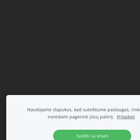
Naudojame slapukus, kad suteiktume paslaugas, rinko
norėdami pagerinti jūsų patirtį.
Pritaikyti
Sutikti su visais