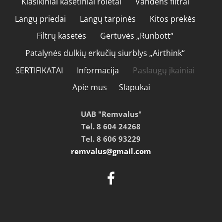
Klasikiniai kasetiniai roletai
Vandens filtrai
Langų priedai
Langų tarpinės
Kitos prekės
Filtrų kasetės
Gertuvės „Runbott“
Patalynės dulkių erkučių siurblys „Airthink“
SERTIFIKATAI
Informacija
Paslaugų įkainiai
Apie mus
Slapukai
UAB "Remvalus"
Tel. 8 604 24268
Tel. 8 606 93229
remvalus@gmail.com