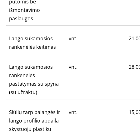
putomis be
išmontavimo
paslaugos
Lango sukamosios
vnt.
21,0
rankenėlės keitimas
Lango sukamosios
vnt.
28,0
rankenėlės
pastatymas su spyna
(su užraktu)
Siūlių tarp palangės ir
vnt.
15,0
lango profilio apdaila
skystuoju plastiku