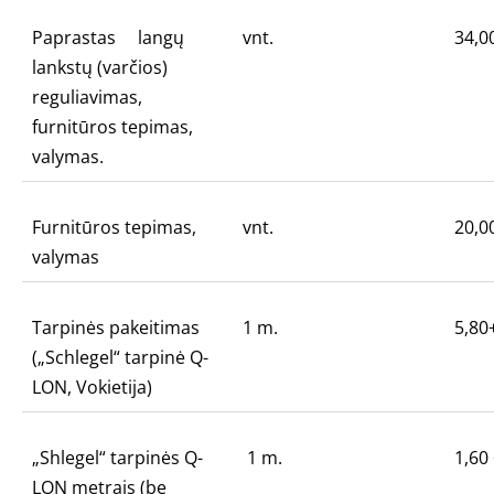
Paprastas langų
vnt.
34,0
lankstų (varčios)
reguliavimas,
furnitūros tepimas,
valymas.
Furnitūros tepimas,
vnt.
20,0
valymas
Tarpinės pakeitimas
1 m.
5,80
(„Schlegel“ tarpinė Q-
LON, Vokietija)
„Shlegel“ tarpinės Q-
1 m.
1,60
LON metrais (be