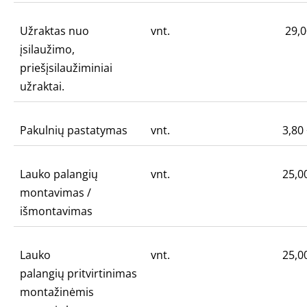
Užraktas nuo
vnt.
29,0
įsilaužimo,
priešįsilaužiminiai
užraktai.
Pakulnių pastatymas
vnt.
3,80
Lauko palangių
vnt.
25,0
montavimas /
išmontavimas
Lauko
vnt.
25,0
palangių pritvirtinimas
montažinėmis