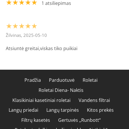
★★★★★
1 atsiliepimas
★★★★★
Žilvinas, 2025-05-10
Atsiuntė greitai,viskas tiko puikiai
Pradžia
Parduotuvė
Roletai
Roletai Diena- Naktis
Klasikiniai kasetiniai roletai
Vandens filtrai
Langų priedai
Langų tarpinės
Kitos prekės
Filtrų kasetės
Gertuvės „Runbott“